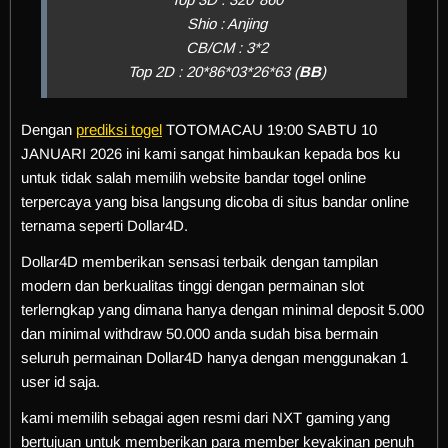
Shio : Anjing
CB/CM : 3*2
Top 2D : 20*86*03*26*63 (
BB
)
Dengan
prediksi togel
TOTOMACAU 19:00 SABTU 10
JANUARI 2026 ini kami sangat himbaukan kepada bos ku
untuk tidak salah memilih website bandar togel online
terpercaya yang bisa langsung dicoba di situs bandar online
ternama seperti Dollar4D.
Dollar4D memberikan sensasi terbaik dengan tampilan
modern dan berkualitas tinggi dengan permainan slot
terlerngkap yang dimana hanya dengan minimal deposit 5.000
dan minimal withdraw 50.000 anda sudah bisa bermain
seluruh permainan Dollar4D hanya dengan menggunakan 1
user id saja.
kami memilih sebagai agen resmi dari NXT gaming yang
bertujuan untuk memberikan para member keyakinan penuh