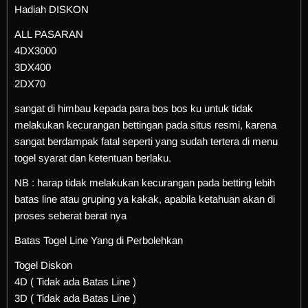
Hadiah DISKON
ALL PASARAN
4DX3000
3DX400
2DX70
sangat di himbau kepada para bos bos ku untuk tidak
melakukan kecurangan bettingan pada situs resmi, karena
sangat berdampak fatal seperti yang sudah tertera di menu
togel syarat dan ketentuan berlaku.
NB : harap tidak melakukan kecurangan pada betting lebih
batas line atau gruping ya kakak, apabila ketahuan akan di
proses seberat berat nya
Batas Togel Line Yang di Perbolehkan
Togel Diskon
4D ( Tidak ada Batas Line )
3D ( Tidak ada Batas Line )