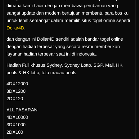
dimana kami hadir dengan membawa pembaruan yang
sangat update dan modern bertujuan membantu para bos ku
untuk lebih semangat dalam memilih situs togel online seperti
Dollar4D
.
dan dengan ini Dollar4D sendiri adalah bandar togel online
dengan hadiah terbesar yang secara resmi memberikan
layanan hadiah terbesar saat ini di indonesia.
Hadiah Full khusus Sydney, Sydney Lotto, SGP, Mali, HK
pools & HK lotto, toto macau pools
4DX12000
3DX1200
2DX120
ALL PASARAN
4DX10000
3DX1000
2DX100