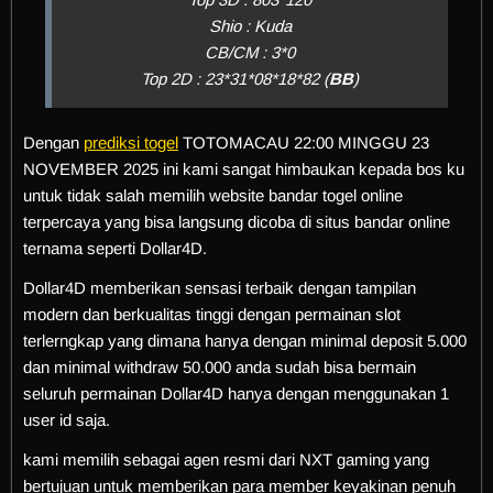
Shio : Kuda
CB/CM : 3*0
Top 2D : 23*31*08*18*82 (
BB
)
Dengan
prediksi togel
TOTOMACAU 22:00 MINGGU 23
NOVEMBER 2025 ini kami sangat himbaukan kepada bos ku
untuk tidak salah memilih website bandar togel online
terpercaya yang bisa langsung dicoba di situs bandar online
ternama seperti Dollar4D.
Dollar4D memberikan sensasi terbaik dengan tampilan
modern dan berkualitas tinggi dengan permainan slot
terlerngkap yang dimana hanya dengan minimal deposit 5.000
dan minimal withdraw 50.000 anda sudah bisa bermain
seluruh permainan Dollar4D hanya dengan menggunakan 1
user id saja.
kami memilih sebagai agen resmi dari NXT gaming yang
bertujuan untuk memberikan para member keyakinan penuh