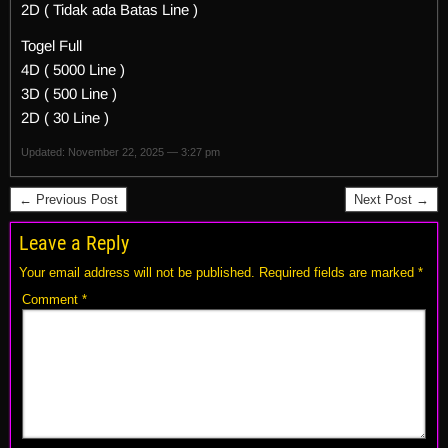
2D ( Tidak ada Batas Line )
Togel Full
4D ( 5000 Line )
3D ( 500 Line )
2D ( 30 Line )
Updated: November 22, 2025 — 3:27 pm
← Previous Post
Next Post →
Leave a Reply
Your email address will not be published.
Required fields are marked
*
Comment
*