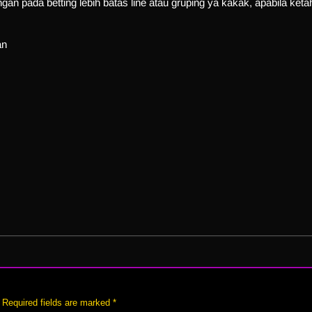
an pada betting lebih batas line atau gruping ya kakak, apabila keta
an
Required fields are marked
*