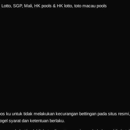
Lotto, SGP, Mali, HK pools & HK lotto, toto macau pools
os ku untuk tidak melakukan kecurangan bettingan pada situs resmi
togel syarat dan ketentuan berlaku.