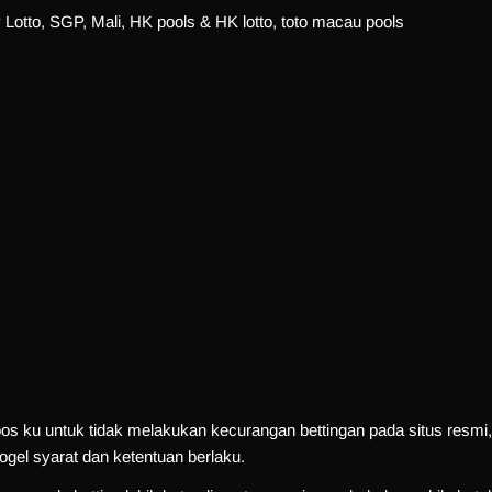
Lotto, SGP, Mali, HK pools & HK lotto, toto macau pools
os ku untuk tidak melakukan kecurangan bettingan pada situs resmi
togel syarat dan ketentuan berlaku.