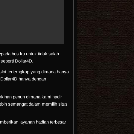
a bos ku untuk tidak salah
seperti Dollar4D.
slot terlerngkap yang dimana hanya
n Dollar4D hanya dengan
akinan penuh dimana kami hadir
bih semangat dalam memilih situs
emberikan layanan hadiah terbesar