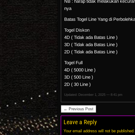
NB : harap tidak melakukan kecurang
nya
Batas Togel Line Yang di Perbolehk
Togel Diskon
4D ( Tidak ada Batas Line )
3D ( Tidak ada Batas Line )
2D ( Tidak ada Batas Line )
Togel Full
4D ( 5000 Line )
3D ( 500 Line )
2D ( 30 Line )
Updated: December 1, 2025 — 8:41 pm
← Previous Post
Leave a Reply
Your email address will not be published.