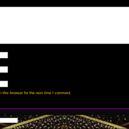
 this browser for the next time I comment.