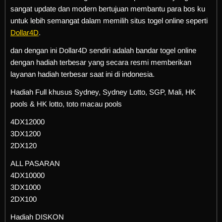
sangat update dan modern bertujuan membantu para bos ku
untuk lebih semangat dalam memilih situs togel online seperti
Dollar4D
.
dan dengan ini Dollar4D sendiri adalah bandar togel online
dengan hadiah terbesar yang secara resmi memberikan
layanan hadiah terbesar saat ini di indonesia.
Hadiah Full khusus Sydney, Sydney Lotto, SGP, Mali, HK
pools & HK lotto, toto macau pools
4DX12000
3DX1200
2DX120
ALL PASARAN
4DX10000
3DX1000
2DX100
Hadiah DISKON