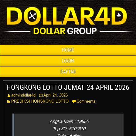
HOME
LOGIN
DAFTAR
HONGKONG LOTTO JUMAT 24 APRIL 2026
admindollar4d
April 24, 2026
PREDIKSI HONGKONG LOTTO
Comments
Angka Main : 19650
Top 3D :510*610
Shio : Anjing