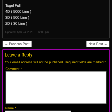
Togel Full
4D ( 5000 Line )
3D ( 500 Line )
2D ( 30 Line )
Updated: April 24, 2026 — 12:00 pm
← Previous Post
Next Post →
Leave a Reply
Your email address will not be published.
Required fields are marked
*
Comment
*
Name
*