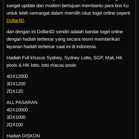
sangat update dan modern bertujuan membantu para bos ku
untuk lebih semangat dalam memilih situs togel online seperti
Dollar4D
.
dan dengan ini Dollar4D sendiri adalah bandar togel online
dengan hadiah terbesar yang secara resmi memberikan
layanan hadiah terbesar saat ini di indonesia.
Hadiah Full khusus Sydney, Sydney Lotto, SGP, Mali, HK
pools & HK lotto, toto macau pools
4DX12000
3DX1200
2DX120
ALL PASARAN
4DX10000
3DX1000
2DX100
Hadiah DISKON