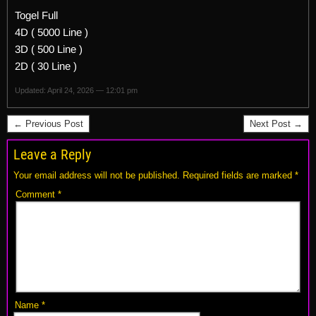
Togel Full
4D ( 5000 Line )
3D ( 500 Line )
2D ( 30 Line )
Updated: April 24, 2026 — 12:01 pm
← Previous Post
Next Post →
Leave a Reply
Your email address will not be published.
Required fields are marked
*
Comment
*
Name
*