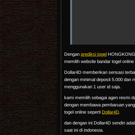
Dengan
prediksi togel
HONGKONG POO
memilih website bandar togel online
Dollar4D memberikan sensasi terbai
dengan minimal deposit 5.000 dan 
menggunakan 1 user id saja.
kami memilih sebagai agen resmi d
dengan membawa pembaruan yang sa
togel online seperti
Dollar4D
.
dan dengan ini Dollar4D sendiri ad
saat ini di indonesia.