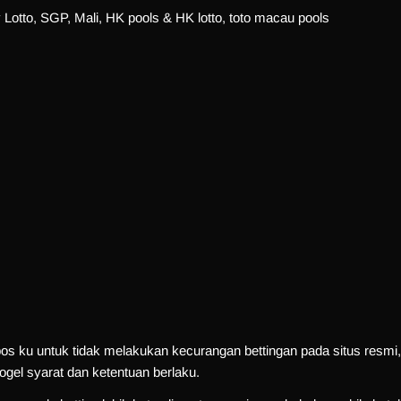
Lotto, SGP, Mali, HK pools & HK lotto, toto macau pools
os ku untuk tidak melakukan kecurangan bettingan pada situs resmi
togel syarat dan ketentuan berlaku.