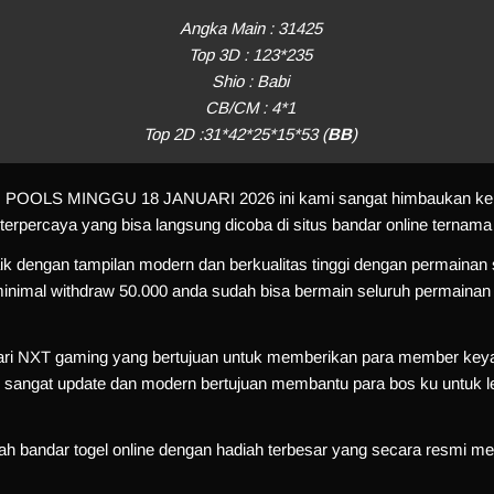
Angka Main : 31425
Top 3D : 123*235
Shio : Babi
CB/CM : 4*1
Top 2D :31*42*25*15*53 (
BB
)
LS MINGGU 18 JANUARI 2026 ini kami sangat himbaukan kepada
 terpercaya yang bisa langsung dicoba di situs bandar online ternama 
k dengan tampilan modern dan berkualitas tinggi dengan permainan 
minimal withdraw 50.000 anda sudah bisa bermain seluruh permaina
ari NXT gaming yang bertujuan untuk memberikan para member key
ngat update dan modern bertujuan membantu para bos ku untuk le
alah bandar togel online dengan hadiah terbesar yang secara resmi m