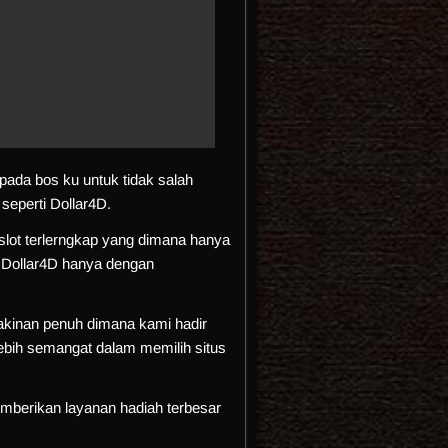
 bos ku untuk tidak salah
seperti Dollar4D.
slot terlerngkap yang dimana hanya
n Dollar4D hanya dengan
akinan penuh dimana kami hadir
bih semangat dalam memilih situs
emberikan layanan hadiah terbesar