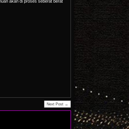
huan akan di proses seberat berat
Next Post →