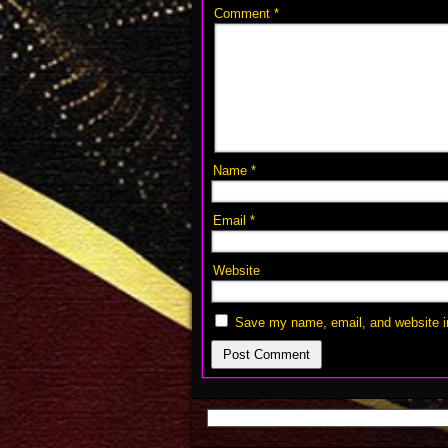
Comment
*
Name
*
Email
*
Website
Save my name, email, and website in