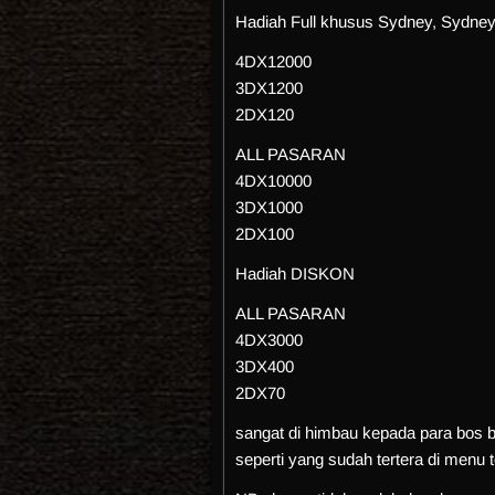
Hadiah Full khusus Sydney, Sydney 
4DX12000
3DX1200
2DX120
ALL PASARAN
4DX10000
3DX1000
2DX100
Hadiah DISKON
ALL PASARAN
4DX3000
3DX400
2DX70
sangat di himbau kepada para bos b
seperti yang sudah tertera di menu 