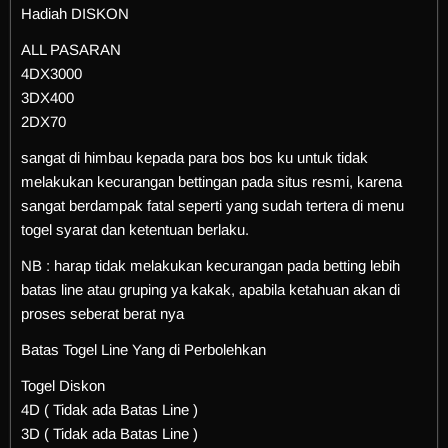
Hadiah DISKON
ALL PASARAN
4DX3000
3DX400
2DX70
sangat di himbau kepada para bos bos ku untuk tidak
melakukan kecurangan bettingan pada situs resmi, karena
sangat berdampak fatal seperti yang sudah tertera di menu
togel syarat dan ketentuan berlaku.
NB : harap tidak melakukan kecurangan pada betting lebih
batas line atau gruping ya kakak, apabila ketahuan akan di
proses seberat berat nya
Batas Togel Line Yang di Perbolehkan
Togel Diskon
4D ( Tidak ada Batas Line )
3D ( Tidak ada Batas Line )