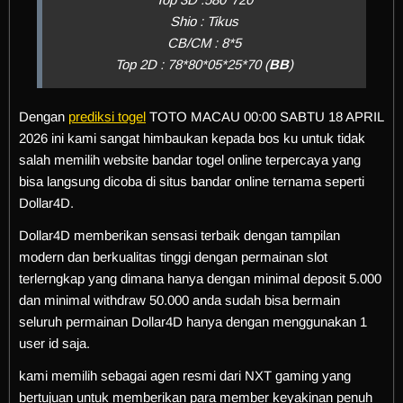
Shio : Tikus
CB/CM : 8*5
Top 2D : 78*80*05*25*70 (
BB
)
Dengan
prediksi togel
TOTO MACAU 00:00 SABTU 18 APRIL
2026 ini kami sangat himbaukan kepada bos ku untuk tidak
salah memilih website bandar togel online terpercaya yang
bisa langsung dicoba di situs bandar online ternama seperti
Dollar4D.
Dollar4D memberikan sensasi terbaik dengan tampilan
modern dan berkualitas tinggi dengan permainan slot
terlerngkap yang dimana hanya dengan minimal deposit 5.000
dan minimal withdraw 50.000 anda sudah bisa bermain
seluruh permainan Dollar4D hanya dengan menggunakan 1
user id saja.
kami memilih sebagai agen resmi dari NXT gaming yang
bertujuan untuk memberikan para member keyakinan penuh